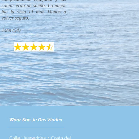
camas eran un sueño. Lo mejor
fue la vista al mar. Vamos a
volver seguro.
John (54)
Waar Kan Je Ons Vinden
Calle Hesperides, 1 Costa del