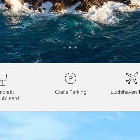
mpleet
Gratis Parking
Luchthaven T
ubileerd