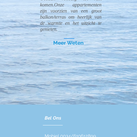
komen.
Onze appartementen
zijn voorzien van een groot
balkon/terras om heerlijk van
de warmte en het uitzicht te
genieten.
Meer Weten
Bel Ons
Mobiel 0034/610612899