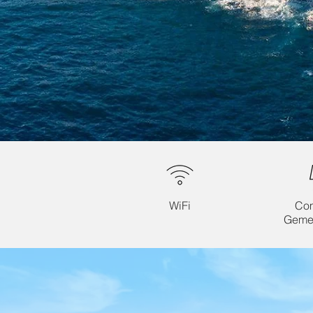
WiFi
Co
Geme