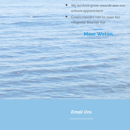
Wij hechten grote waarde aan een
schoon appartement
Gratis transfer van en naar het
vliegveld Tenerife Sur
Meer Weten
Email Ons